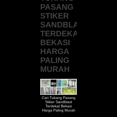
PASANG
STIKER
SANDBLAST
TERDEKAT
BEKASI
HARGA
PALING
MURAH
Cari Tukang Pasang
Stiker Sandblast
Terdekat Bekasi
Harga Paling Murah