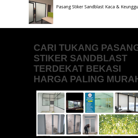
Pasang Stiker Sandblast Kaca & Keunggul
CARI TUKANG PASAN
STIKER SANDBLAST
TERDEKAT BEKASI
HARGA PALING MURA