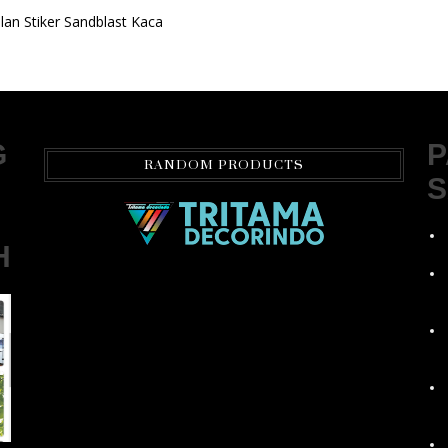
an Stiker Sandblast Kaca
G
P
RANDOM PRODUCTS
S
H