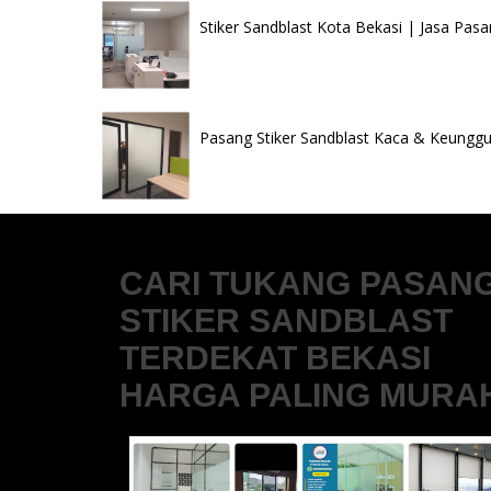
Stiker Sandblast Kota Bekasi | Jasa Pasa
Pasang Stiker Sandblast Kaca & Keunggul
CARI TUKANG PASAN
STIKER SANDBLAST
TERDEKAT BEKASI
HARGA PALING MURA