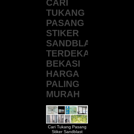
CARI
TUKANG
PASANG
STIKER
SANDBLAST
TERDEKAT
BEKASI
HARGA
PALING
MURAH
Cari Tukang Pasang
Stiker Sandblast