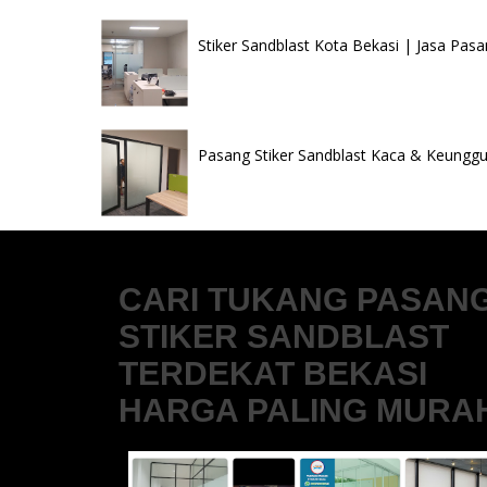
Stiker Sandblast Kota Bekasi | Jasa Pasa
Pasang Stiker Sandblast Kaca & Keunggul
CARI TUKANG PASAN
STIKER SANDBLAST
TERDEKAT BEKASI
HARGA PALING MURA