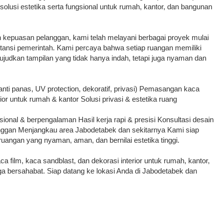
olusi estetika serta fungsional untuk rumah, kantor, dan bangunan
n kepuasan pelanggan, kami telah melayani berbagai proyek mulai
stansi pemerintah. Kami percaya bahwa setiap ruangan memiliki
judkan tampilan yang tidak hanya indah, tetapi juga nyaman dan
i panas, UV protection, dekoratif, privasi) Pemasangan kaca
ior untuk rumah & kantor Solusi privasi & estetika ruang
onal & berpengalaman Hasil kerja rapi & presisi Konsultasi desain
ggan Menjangkau area Jabodetabek dan sekitarnya Kami siap
uangan yang nyaman, aman, dan bernilai estetika tinggi.
film, kaca sandblast, dan dekorasi interior untuk rumah, kantor,
ga bersahabat. Siap datang ke lokasi Anda di Jabodetabek dan