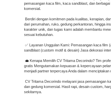
pemasangan kaca film, kaca sandblast, dan berbagai s
komersial.
Berdiri dengan komitmen pada kualitas, kerapian, da
dari perumahan, ruko, gedung perkantoran, hingga in
karakter unik, dan tugas kami adalah membantu mewu
sesuai kebutuhan.
✅ Layanan Unggulan Kami: Pemasangan kaca film (ant
sandblast (custom motif & desain) Jasa dekorasi inter
💼 Kenapa Memilih CV Tritama Decorindo? Tim profesi
gratis Mengutamakan kepuasan & kepercayaan pelan
menjadi partner terpercaya Anda dalam menciptakan r
CV Tritama Decorindo melayani jasa pemasangan kaca 
dan gedung komersial. Hasil rapi, desain custom, har
sekitarnya.