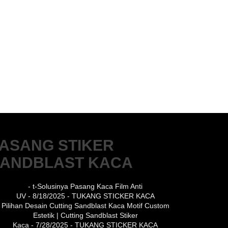
ASANG STIKER
ANDBLAST KACA
- t-Solusinya Pasang Kaca Film Anti
UV
- 8/18/2025
- TUKANG STICKER KACA
Pilihan Desain Cutting Sandblast Kaca Motif Custom
Estetik | Cutting Sandblast Stiker
Kaca
- 7/28/2025
- TUKANG STICKER KACA