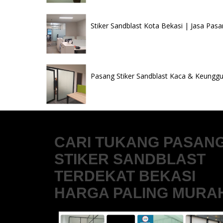
Stiker Sandblast Kota Bekasi | Jasa Pasa
Pasang Stiker Sandblast Kaca & Keunggul
CARI TUKANG PASAN
STIKER SANDBLAST
TERDEKAT BEKASI
HARGA PALING MURA