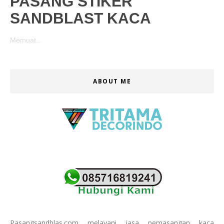
PASANG STIKER
SANDBLAST KACA
Memuat...
ABOUT ME
Pasangsandblas.com melayani jasa pemasangan kaca