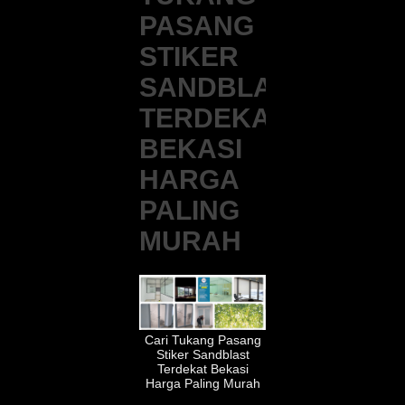
PASANG
STIKER
SANDBLAST
TERDEKAT
BEKASI
HARGA
PALING
MURAH
Cari Tukang Pasang
Stiker Sandblast
Terdekat Bekasi
Harga Paling Murah